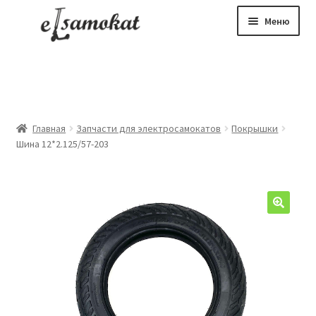
Перейти
Перейти
Меню
к
к
навигации
содержимому
Каталог
Запчасти
Ремонт электросамокатов
Главная
Запчасти для электросамокатов
Покрышки
Сборка электровелосипедов
Шина 12*2.125/57-203
Сборка АКБ
TRADE-IN
Контакты
🔍
+375 (29) 121 25 12